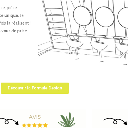
ce, pièce
ce unique
. Je
és la réalisent !
-vous de prise
Découvrir la Formule Design