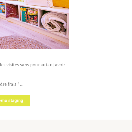
des visites sans pour autant avoir
re frais ? …
ome staging