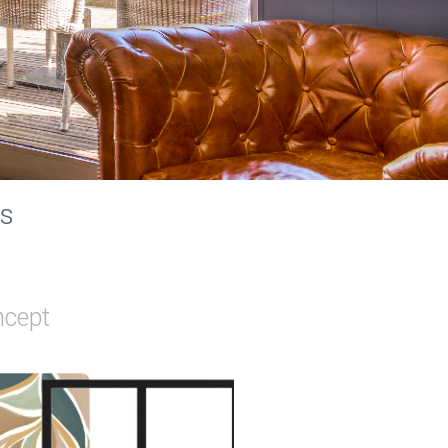
ns
ncept